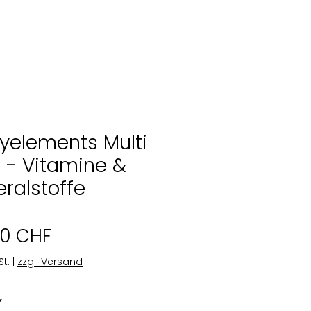
yelements Multi
 - Vitamine &
eralstoffe
Preis
00 CHF
St.
|
zzgl. Versand
*