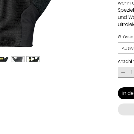
wenn d
Speziel
und Wal
ultral
maxima
Grösse
Ausw
Anzahl
In d