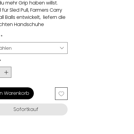
u mehr Grip haben willst.
l für Sled Pull, Farmers Carry
l Balls entwickelt, liefern die
eichten Handschuhe
len Halt.
*
ählen
*
en Warenkorb
Sofortkauf