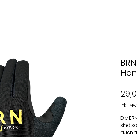
BRN
Han
29,
inkl. Mw
Die BR
sind s
auch fü