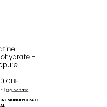
atine
ohydrate -
apure
Preis
00 CHF
St.
|
zzgl. Versand
INE MONOHYDRATE -
AL