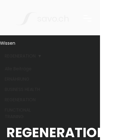
savo.ch
Wissen
REGENERATION
Alle Beiträge
ERNÄHRUNG
BUSINESS HEALTH
REGENERATION
FUNCTIONAL
TRAINING
REGENERATION