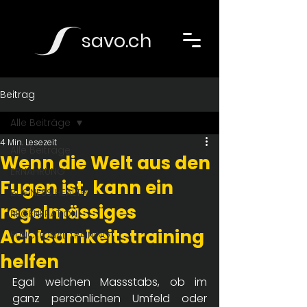
savo.ch
Beitrag
Alle Beiträge
4 Min. Lesezeit
Alle Beiträge
Wenn die Welt aus den
ERNÄHRUNG
Fugen ist, kann ein
BUSINESS HEALTH
regelmässiges
REGENERATION
Achtsamkeitstraining
FUNCTIONAL TRAINING
helfen
Egal welchen Massstabs, ob im 
ganz persönlichen Umfeld oder 