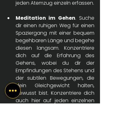
jeden Atemzug einzeln erfassen.
Meditation im Gehen
. Suche 
dir einen ruhigen Weg für einen 
Spaziergang mit einer bequem 
begehbaren Länge und begehe 
diesen langsam. Konzentriere 
dich auf die Erfahrung des 
Gehens, wobei du dir der 
Empfindungen des Stehens und 
der subtilen Bewegungen, die 
dein Gleichgewicht halten, 
bewusst bist. Konzentriere dich 
auch hier auf jeden einzelnen 
Atemzug. Nimm die Geräusche 
der Natur wahr. Rieche die 
frische Luft. Behalte deine 
Umgebung ohne zu stark zu 
fokussieren in deinem 